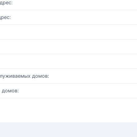
дрес:
рес:
служиваемых домов:
 домов: