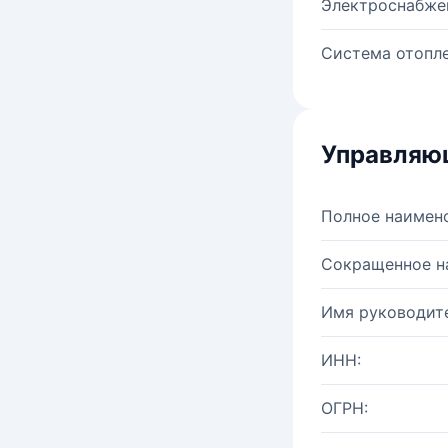
Электроснабже
Система отопле
Управляю
Полное наимен
Сокращенное н
Имя руководите
ИНН:
ОГРН: