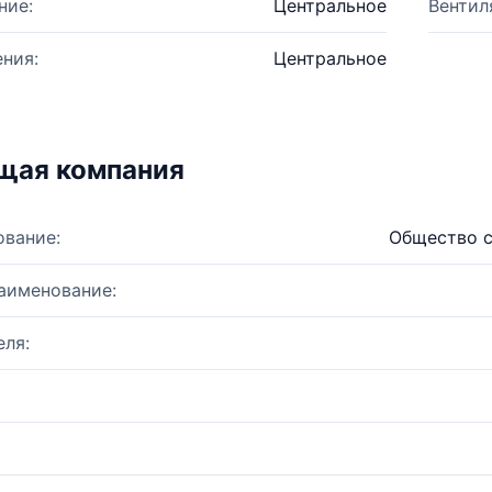
ние:
Центральное
Вентил
ния:
Центральное
щая компания
ование:
Общество с
аименование:
ля: