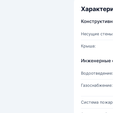
Характер
Конструктив
Несущие стены
Крыша:
Инженерные 
Водоотведение:
Газоснабжение:
Система пожар