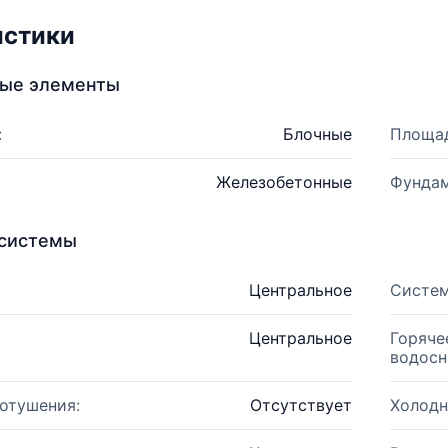
истики
ные элементы
:
Блочные
Площад
Железобетонные
Фундам
системы
Центральное
Систем
Центральное
Горяче
водосн
отушения:
Отсутствует
Холодн