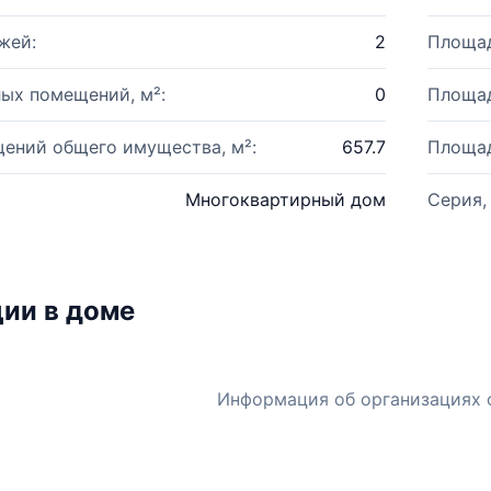
жей:
2
Площад
ых помещений, м²:
0
Площад
ений общего имущества, м²:
657.7
Площад
Многоквартирный дом
Серия,
ии в доме
Информация об организациях 