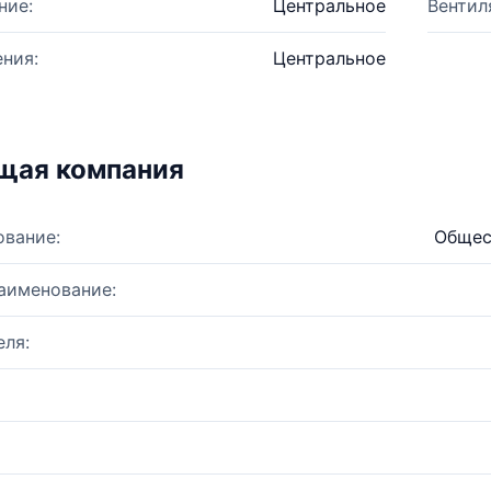
ние:
Центральное
Вентил
ния:
Центральное
щая компания
ование:
Общес
аименование:
ля: