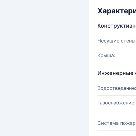
Характер
Конструктив
Несущие стены
Крыша:
Инженерные 
Водоотведение:
Газоснабжение:
Система пожар