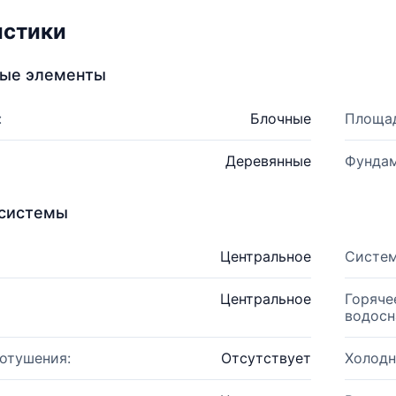
истики
ные элементы
:
Блочные
Площад
Деревянные
Фундам
системы
Центральное
Систем
Центральное
Горяче
водосн
отушения:
Отсутствует
Холодн