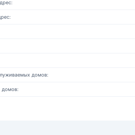
дрес:
рес:
служиваемых домов:
 домов: