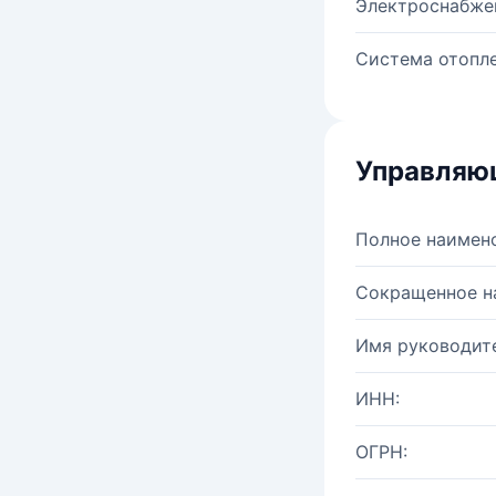
Электроснабже
Система отопле
Управляю
Полное наимен
Сокращенное н
Имя руководите
ИНН:
ОГРН: