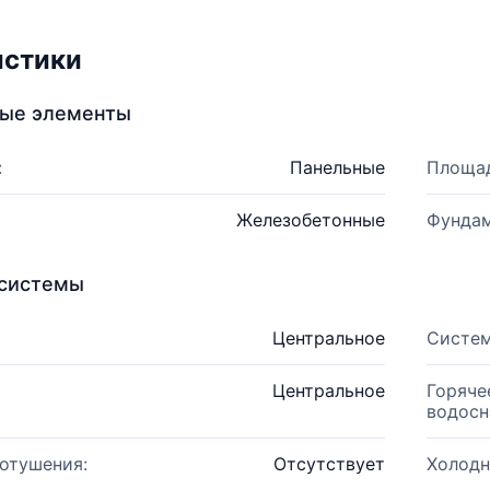
истики
ные элементы
:
Панельные
Площад
Железобетонные
Фундам
системы
Центральное
Систем
Центральное
Горяче
водосн
отушения:
Отсутствует
Холодн