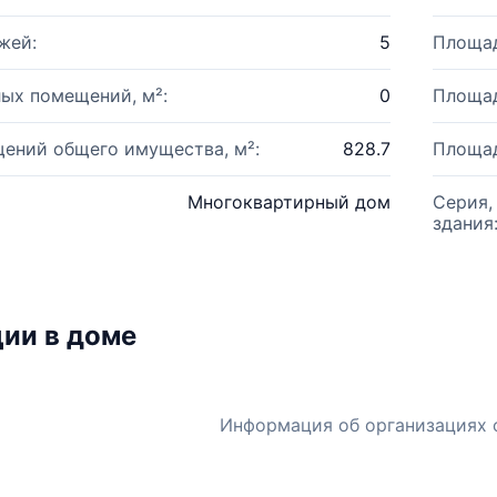
жей:
5
Площад
ых помещений, м²:
0
Площад
ений общего имущества, м²:
828.7
Площад
Многоквартирный дом
Серия,
здания
ии в доме
Информация об организациях 