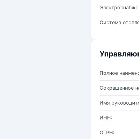
Электроснабже
Система отопле
Управляю
Полное наимен
Сокращенное н
Имя руководите
ИНН:
ОГРН: