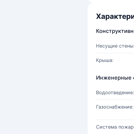
Характер
Конструктив
Несущие стены
Крыша:
Инженерные 
Водоотведение:
Газоснабжение:
Система пожар