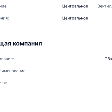
ние:
Центральное
Вентил
ния:
Центральное
щая компания
ование:
Общ
аименование:
ля: