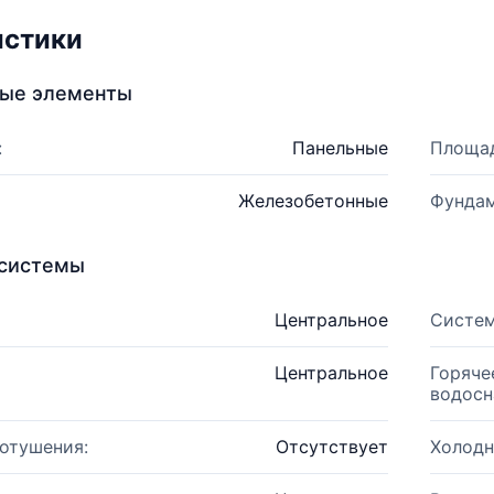
истики
ные элементы
:
Панельные
Площад
Железобетонные
Фундам
системы
Центральное
Систем
Центральное
Горяче
водосн
отушения:
Отсутствует
Холодн