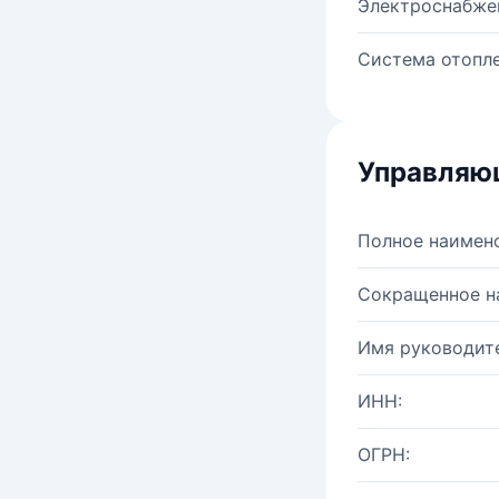
Электроснабже
Система отопле
Управляю
Полное наимен
Сокращенное н
Имя руководите
ИНН:
ОГРН: