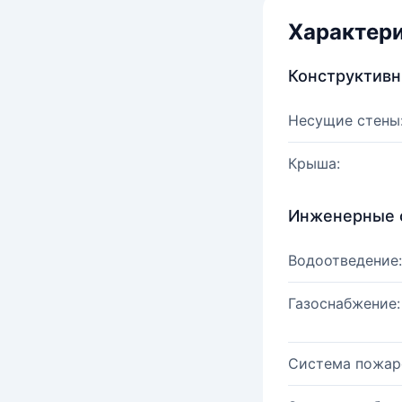
Характер
Конструктив
Несущие стены
Крыша:
Инженерные 
Водоотведение:
Газоснабжение:
Система пожар