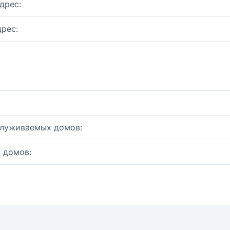
дрес:
рес:
служиваемых домов:
 домов: