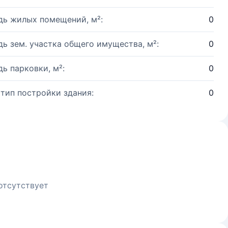
ь жилых помещений, м²:
0
ь зем. участка общего имущества, м²:
0
ь парковки, м²:
0
 тип постройки здания:
0
отсутствует