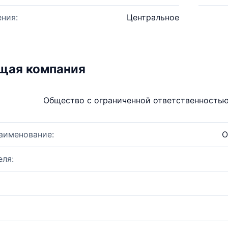
ния:
Центральное
щая компания
Общество с ограниченной ответственность
аименование:
О
ля: