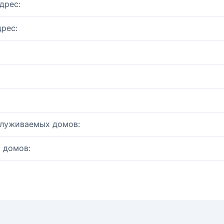
дрес:
рес:
служиваемых домов:
 домов: