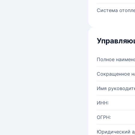
Система отопле
Управляю
Полное наимен
Сокращенное н
Имя руководите
ИНН:
ОГРН:
Юридический а