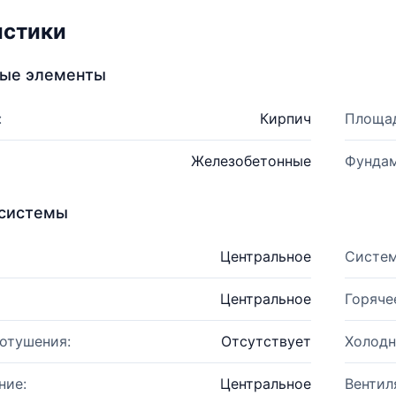
истики
ные элементы
:
Кирпич
Площад
Железобетонные
Фундам
системы
Центральное
Систем
Центральное
Горяче
отушения:
Отсутствует
Холодн
ние:
Центральное
Вентил