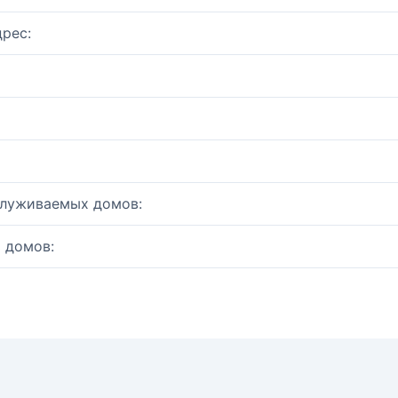
рес:
служиваемых домов:
 домов: