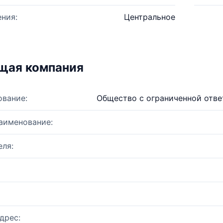
ния:
Центральное
щая компания
ование:
Общество с ограниченной отв
аименование:
ля:
дрес: