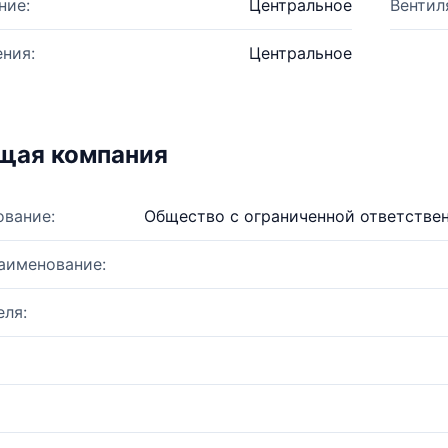
ние:
Центральное
Вентил
ния:
Центральное
щая компания
ование:
Общество с ограниченной ответстве
аименование:
ля: