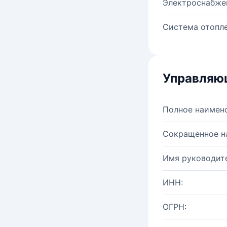
Электроснабже
Система отопле
Управляю
Полное наимен
Сокращенное н
Имя руководите
ИНН:
ОГРН: