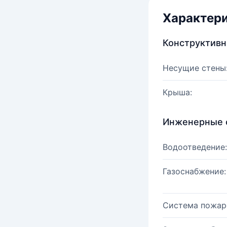
Характер
Конструктив
Несущие стены
Крыша:
Инженерные 
Водоотведение:
Газоснабжение:
Система пожар