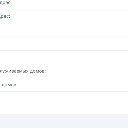
дрес:
рес:
служиваемых домов:
 домов: