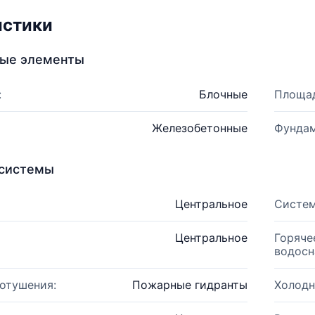
истики
ные элементы
:
Блочные
Площад
Железобетонные
Фундам
системы
Центральное
Систем
Центральное
Горяче
водосн
отушения:
Пожарные гидранты
Холодн