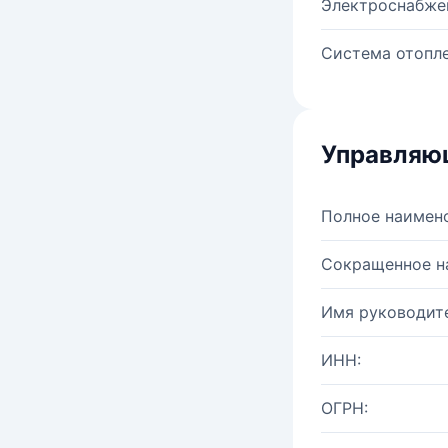
Электроснабже
Система отопле
Управляю
Полное наимен
Сокращенное н
Имя руководите
ИНН:
ОГРН: