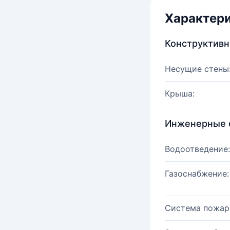
Характер
Конструктив
Несущие стены
Крыша:
Инженерные 
Водоотведение:
Газоснабжение:
Система пожар