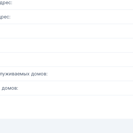
дрес:
рес:
служиваемых домов:
 домов: