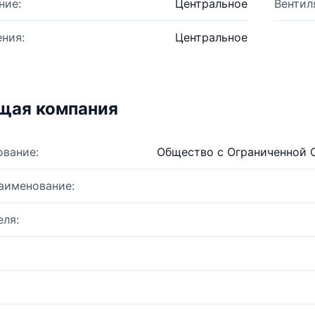
ние:
Центральное
Вентил
ния:
Центральное
щая компания
ование:
Общество с Ограниченной 
аименование:
ля: