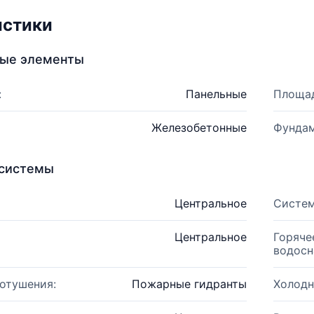
истики
ные элементы
:
Панельные
Площад
Железобетонные
Фундам
системы
Центральное
Систем
Центральное
Горяче
водосн
отушения:
Пожарные гидранты
Холодн