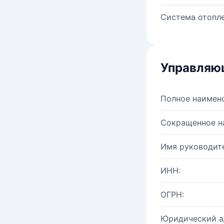
Система отопле
Управляю
Полное наимен
Сокращенное н
Имя руководите
ИНН:
ОГРН:
Юридический а