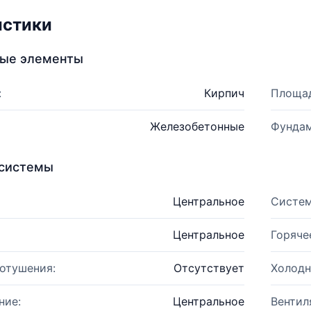
истики
ные элементы
:
Кирпич
Площад
Железобетонные
Фундам
системы
Центральное
Систем
Центральное
Горяче
отушения:
Отсутствует
Холодн
ние:
Центральное
Вентил