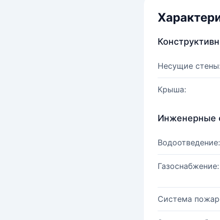
Характер
Конструктив
Несущие стены
Крыша:
Инженерные 
Водоотведение:
Газоснабжение:
Система пожар