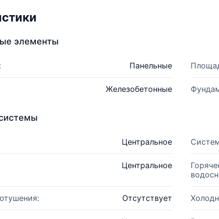
истики
ные элементы
:
Панельные
Площад
Железобетонные
Фундам
системы
Центральное
Систем
Центральное
Горяче
водосн
отушения:
Отсутствует
Холодн