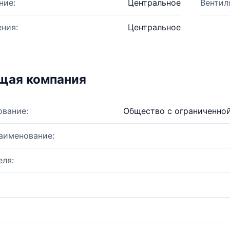
ние:
Центральное
Вентил
ния:
Центральное
щая компания
ование:
Общество с ограниченно
аименование:
ля: