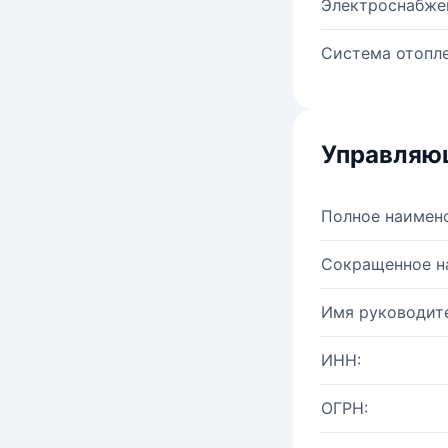
Электроснабже
Система отопле
Управляю
Полное наимен
Сокращенное н
Имя руководите
ИНН:
ОГРН: