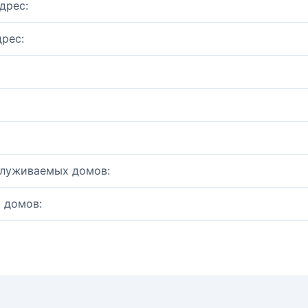
дрес:
рес:
служиваемых домов:
 домов: