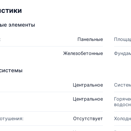
истики
ные элементы
:
Панельные
Площад
Железобетонные
Фундам
системы
Центральное
Систем
Центральное
Горяче
водосн
отушения:
Отсутствует
Холодн