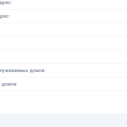
дрес:
рес:
служиваемых домов:
 домов: