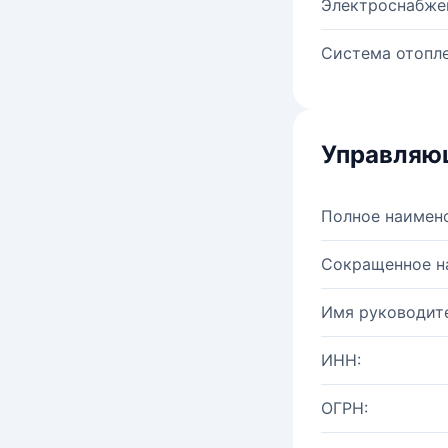
Электроснабже
Система отопле
Управляю
Полное наимен
Сокращенное н
Имя руководите
ИНН:
ОГРН: