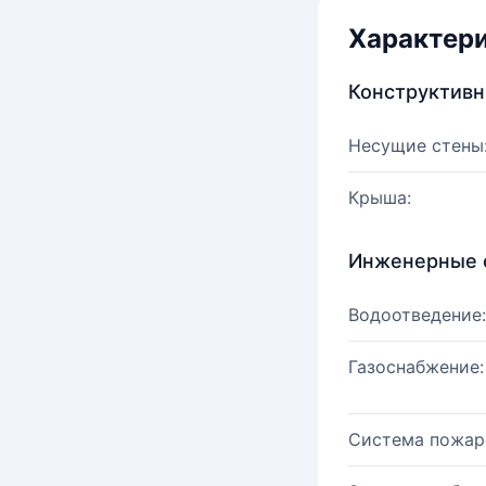
Характер
Конструктив
Несущие стены
Крыша:
Инженерные 
Водоотведение:
Газоснабжение:
Система пожар