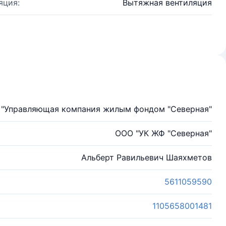
яция:
Вытяжная вентиляция
"Управляющая компания жилым фондом "Северная"
ООО "УК ЖФ "Северная"
Альберт Равильевич Шаяхметов
5611059590
1105658001481