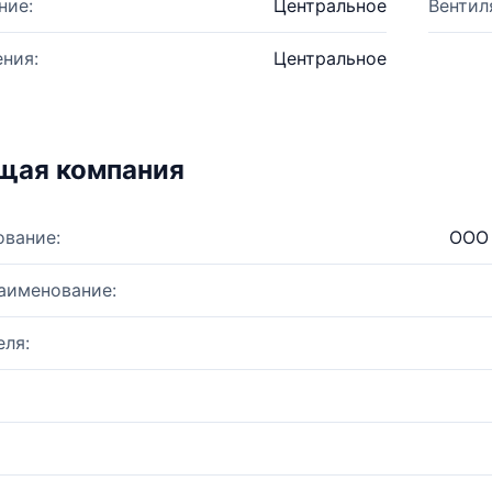
ние:
Центральное
Вентил
ния:
Центральное
щая компания
ование:
ООО 
аименование:
ля: