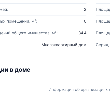
жей:
2
Площад
ых помещений, м²:
0
Площад
ений общего имущества, м²:
34.4
Площад
Многоквартирный дом
Серия,
ии в доме
Информация об организациях 