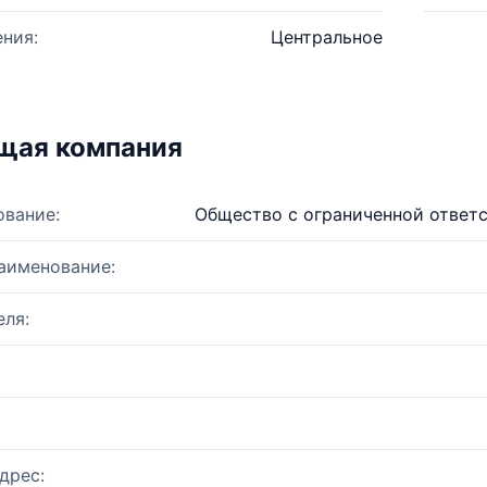
ния:
Центральное
щая компания
ование:
Общество с ограниченной ответ
аименование:
ля:
дрес: