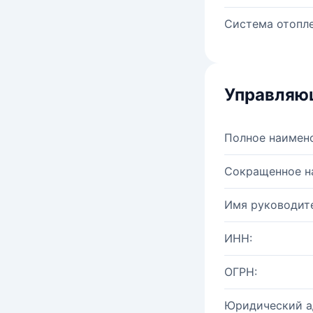
Система отопле
Управляю
Полное наимен
Сокращенное н
Имя руководите
ИНН:
ОГРН:
Юридический а