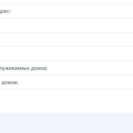
рес:
служиваемых домов:
 домов: