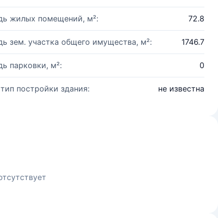
ь жилых помещений, м²:
72.8
ь зем. участка общего имущества, м²:
1746.7
ь парковки, м²:
0
 тип постройки здания:
не известна
отсутствует