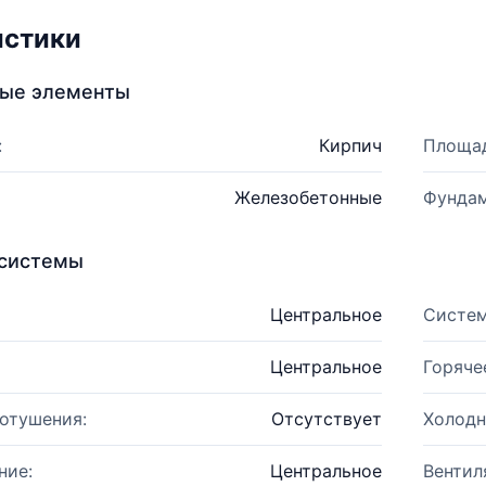
истики
ные элементы
:
Кирпич
Площад
Железобетонные
Фундам
системы
Центральное
Систем
Центральное
Горяче
отушения:
Отсутствует
Холодн
ние:
Центральное
Вентил