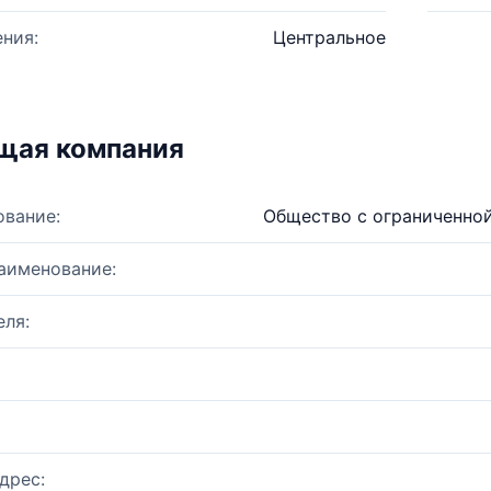
ния:
Центральное
щая компания
ование:
Общество с ограниченно
аименование:
ля:
дрес: