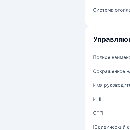
Система отопле
Управляю
Полное наимен
Сокращенное н
Имя руководите
ИНН:
ОГРН:
Юридический а