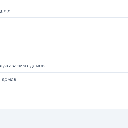
рес:
служиваемых домов:
 домов: